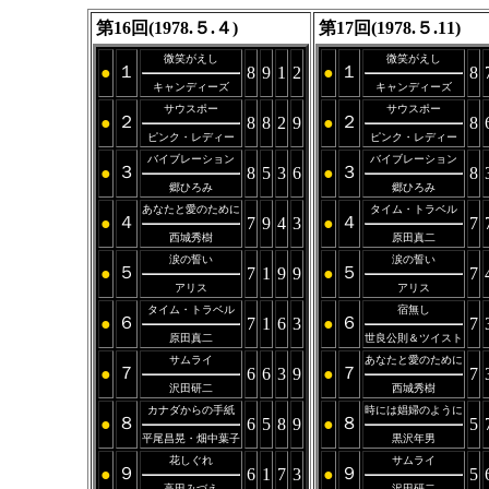
第16回(1978.５.４)
第17回(1978.５.11)
微笑がえし
微笑がえし
１
１
●
8
9
1
2
●
8
キャンディーズ
キャンディーズ
サウスポー
サウスポー
２
２
●
8
8
2
9
●
8
ピンク・レディー
ピンク・レディー
バイブレーション
バイブレーション
３
３
●
8
5
3
6
●
8
郷ひろみ
郷ひろみ
あなたと愛のために
タイム・トラベル
４
４
●
7
9
4
3
●
7
西城秀樹
原田真二
涙の誓い
涙の誓い
５
５
●
7
1
9
9
●
7
アリス
アリス
タイム・トラベル
宿無し
６
６
●
7
1
6
3
●
7
原田真二
世良公則＆ツイスト
サムライ
あなたと愛のために
７
７
●
6
6
3
9
●
7
沢田研二
西城秀樹
カナダからの手紙
時には娼婦のように
８
８
●
6
5
8
9
●
5
平尾昌晃・畑中葉子
黒沢年男
花しぐれ
サムライ
９
９
●
6
1
7
3
●
5
高田みづえ
沢田研二