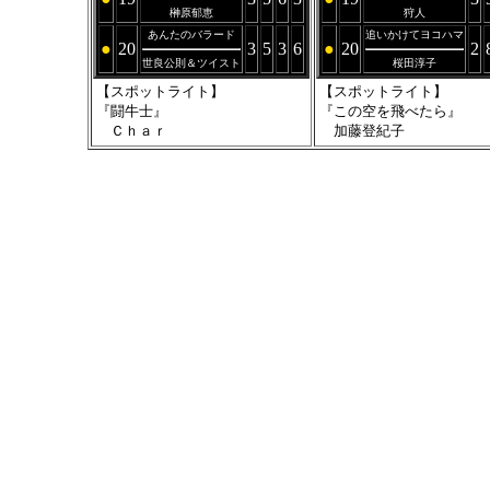
榊原郁恵
狩人
あんたのバラード
追いかけてヨコハマ
●
20
3
5
3
6
●
20
2
世良公則＆ツイスト
桜田淳子
【スポットライト】
【スポットライト】
『闘牛士』
『この空を飛べたら』
Ｃｈａｒ
加藤登紀子