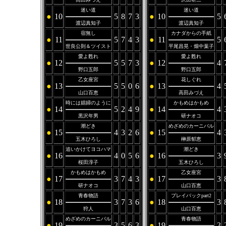
迷い道
迷い道
●
10
5
8
7
3
●
10
5
渡辺真知子
渡辺真知子
宿無し
カナダからの手紙
●
11
5
7
4
3
●
11
5
世良公則＆ツイスト
平尾昌晃・畑中葉子
愛よ甦れ
愛よ甦れ
●
12
5
5
7
3
●
12
4
野口五郎
野口五郎
乙女座宮
花しぐれ
●
13
5
5
0
6
●
13
4
山口百恵
高田みづえ
時には娼婦のように
かもめはかもめ
●
14
5
2
4
9
●
14
4
黒沢年男
研ナオコ
潮どき
めざめのカーニバル
●
15
4
3
2
6
●
15
4
五木ひろし
榊原郁恵
追いかけてヨコハマ
潮どき
●
16
4
0
5
6
●
16
3
桜田淳子
五木ひろし
かもめはかもめ
乙女座宮
●
17
3
7
4
3
●
17
3
研ナオコ
山口百恵
青春物語
プレイバックpart2
●
18
3
7
3
6
●
18
3
狩人
山口百恵
めざめのカーニバル
青春物語
●
19
3
5
6
3
●
19
3