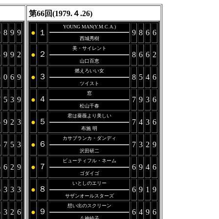
第66回(1979.４.26)
YOUNG MAN(Y.M.C.A.)
9
8
9
9
●
１
9
8
6
6
西城秀樹
美・サイレント
２
8
9
9
2
●
8
6
6
2
山口百恵
燃えろいい女
３
8
0
6
9
●
8
5
4
6
ツイスト
窓
４
7
5
3
9
●
7
9
3
6
松山千春
君は薔薇より美しい
５
6
9
2
3
●
7
4
3
6
布施 明
カサブランカ・ダンディ
６
6
7
5
3
●
7
3
2
9
沢田研二
ビューティフル・ネーム
７
6
6
2
9
●
6
9
4
6
ゴダイゴ
いとしのエリー
８
6
3
3
3
●
6
9
1
9
サザンオールスターズ
想い出のスクリーン
９
6
3
2
6
●
6
4
9
6
八神純子