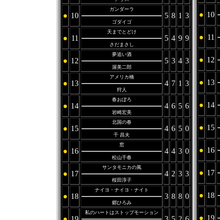
ガンダーラ
●
10
●
10
5
8
1
3
ゴダイゴ
天までとどけ
●
11
●
11
5
4
9
9
さだまさし
夢追い酒
●
12
●
12
5
3
4
3
渥美二郎
アメリカ橋
●
13
●
13
4
7
1
3
狩人
春おぼろ
●
14
●
14
4
6
5
6
岩崎宏美
北国の春
●
15
●
15
4
6
5
0
千 昌夫
窓
●
16
●
16
4
4
3
0
松山千春
サンタモニカの風
●
17
●
17
4
2
3
3
桜田淳子
ナイヨ・ナイヨ・ナイト
●
18
●
18
3
8
8
0
郷ひろみ
私のハートはストップモーション
●
19
●
19
3
5
2
6