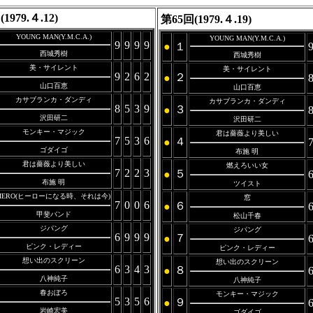
1979.４.12)
第65回(1979.４.19)
YOUNG MAN(Y.M.C.A.)
YOUNG MAN(Y.M.C.A.)
9
9
9
9
●
１
西城秀樹
西城秀樹
美・サイレント
美・サイレント
9
2
6
2
２
●
山口百恵
山口百恵
カサブランカ・ダンディ
カサブランカ・ダンディ
8
5
3
9
３
●
沢田研二
沢田研二
モンキー・マジック
君は薔薇より美しい
7
5
3
6
４
●
ゴダイゴ
布施 明
君は薔薇より美しい
燃えろいい女
7
2
2
3
５
●
布施 明
ツイスト
HERO(ヒーローになる時、それは今)
窓
7
0
0
6
６
●
甲斐バンド
松山千春
ジパング
ジパング
6
9
9
9
７
●
ピンク・レディー
ピンク・レディー
想い出のスクリーン
想い出のスクリーン
6
3
4
3
８
●
八神純子
八神純子
春おぼろ
モンキー・マジック
5
3
5
6
９
●
岩崎宏美
ゴダイゴ