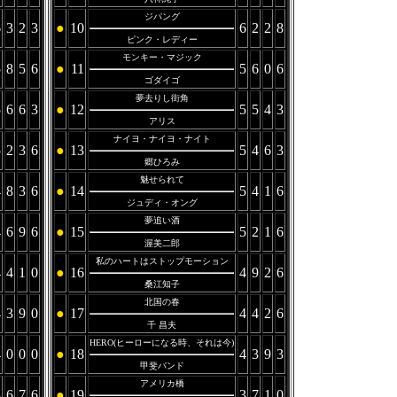
ジパング
6
3
2
3
●
10
6
2
2
8
ピンク・レディー
モンキー・マジック
5
8
5
6
●
11
5
6
0
6
ゴダイゴ
夢去りし街角
5
6
6
3
●
12
5
5
4
3
アリス
ナイヨ・ナイヨ・ナイト
5
2
3
6
●
13
5
4
6
3
郷ひろみ
魅せられて
4
8
3
6
●
14
5
4
1
6
ジュディ・オング
夢追い酒
4
6
9
6
●
15
5
2
1
6
渥美二郎
私のハートはストップモーション
4
4
1
0
●
16
4
9
2
6
桑江知子
北国の春
4
3
9
0
●
17
4
4
2
6
千 昌夫
HERO(ヒーローになる時、それは今)
4
0
0
0
●
18
4
3
9
3
甲斐バンド
アメリカ橋
3
6
7
6
●
19
3
7
1
0