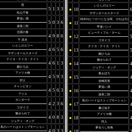
窓
いとしのエリー
5
1
3
3
●
10
松山千春
サザンオールスターズ
夢追い酒
HERO(ヒーローになる時、それは今)
5
0
3
6
●
11
渥美二郎
甲斐バンド
北国の春
ビューティフル・ネーム
4
9
8
6
●
12
千 昌夫
ゴダイゴ
いとしのエリー
ナイヨ・ナイヨ・ナイト
4
6
5
6
●
13
サザンオールスターズ
郷ひろみ
ナイヨ・ナイヨ・ナイト
魅せられて
4
6
1
3
●
14
郷ひろみ
ジュディ・オング
アメリカ橋
春おぼろ
4
5
9
3
●
15
狩人
岩崎宏美
チャンピオン
夢追い酒
4
5
6
3
●
16
アリス
渥美二郎
ガンダーラ
私のハートはストップモーション
4
2
3
6
●
17
ゴダイゴ
桑江知子
魅せられて
アメリカ橋
4
0
8
3
●
18
ジュディ・オング
狩人
私のハートはストップモーション
夢去りし街角
4
0
3
3
●
19