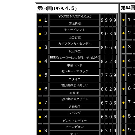
第64回(
第63回(1979.４.５)
YOUNG MAN(Y.M.C.A.)
●
１
●
１
9
9
9
9
西城秀樹
美・サイレント
２
●
２
●
9
0
3
6
山口百恵
カサブランカ・ダンディ
３
●
３
●
8
9
6
9
沢田研二
HERO(ヒーローになる時、それは今)
４
●
４
●
8
2
2
3
甲斐バンド
モンキー・マジック
５
●
５
●
7
7
6
9
ゴダイゴ
君は薔薇より美しい
６
●
６
●
6
8
2
9
布施 明
想い出のスクリーン
７
●
７
●
6
7
8
6
八神純子
ジパング
８
●
８
●
6
5
0
6
ピンク・レディー
チャンピオン
９
●
９
●
6
3
1
9
アリス