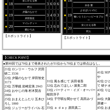
●
18
4
女にかえる秋
●
18
3
6
0
6
水谷 豊
狩人
よせばいいのに
夕陽のなかで
●
19
3
4
0
3
●
19
4
敏いとうとハッピー＆ブル
岸田智史
ー
マイレディー
女にかえる秋
●
20
3
3
6
0
●
20
3
郷ひろみ
狩人
【スポットライト】
【スポットライト】
【CHECK POINT】
●第90回では70位まで発表されたが31位から70位までは得点はなし。
21位 ロンリー・ウルフ 沢田
41位 S
研二 3536
や
22位 夕陽のなかで 岸田智史
31位 風を感じて 浜田省吾
42位 
3173
32位 忘れてほしい 渥美二郎
て 研ナ
23位 万華鏡 岩崎宏美 2943
33位 パーティー・イズ・オーバー
43位 
24位 おやじの海 村木賢吉
桜田淳子
き
2066
34位 子守唄を聞かせて 高田みづ
44位 
25位 おまえとふたり 五木ひ
え
原健一
ろし 1860
35位 ａ ｄａｙ 原田真二
45位 
26位 ジュリーがライバル 石