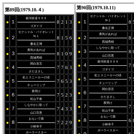
第90回(1979.10.11)
第89回(1979.10.４)
セクシャル・バイオレット
銀河鉄道９９９
№１
１
１
●
8
2
1
3
●
8
ゴダイゴ
桑名正博
セクシャル・バイオレット
勇気があれば
№１
２
２
●
8
1
5
6
●
8
西城秀樹
桑名正博
しなやかに歌って
勇気があれば
３
●
8
３
●
8
1
0
9
山口百恵
西城秀樹
銀河鉄道９９９
関白宣言
４
●
7
４
●
7
7
6
3
ゴダイゴ
さだまさし
虹とスニーカーの頃
虹とスニーカーの頃
５
●
7
５
●
7
6
5
3
チューリップ
チューリップ
関白宣言
夜明け
６
●
7
６
●
7
5
2
3
さだまさし
松山千春
夜明け
しなやかに歌って
７
●
7
７
●
7
4
3
3
松山千春
山口百恵
おもいで酒
おもいで酒
８
●
6
８
●
7
2
2
9
小林幸子
小林幸子
ポーラースター
ポーラースター
９