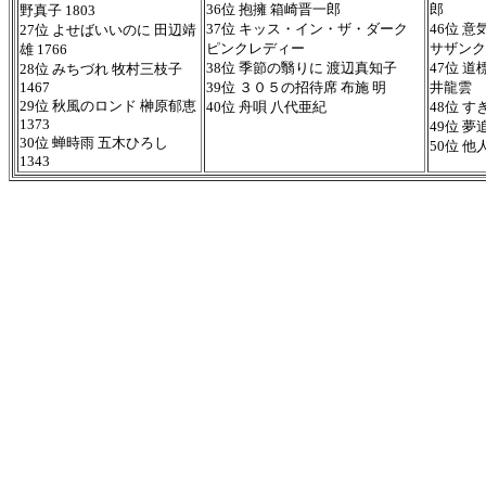
36位 抱擁 箱崎晋一郎
郎
野真子 1803
37位 キッス・イン・ザ・ダーク
46位 
27位 よせばいいのに 田辺靖
ピンクレディー
サザンク
雄 1766
38位 季節の翳りに 渡辺真知子
47位 道
28位 みちづれ 牧村三枝子
1467
39位 ３０５の招待席 布施 明
井龍雲
29位 秋風のロンド 榊原郁恵
40位 舟唄 八代亜紀
48位 
1373
49位 
30位 蝉時雨 五木ひろし
50位 
1343