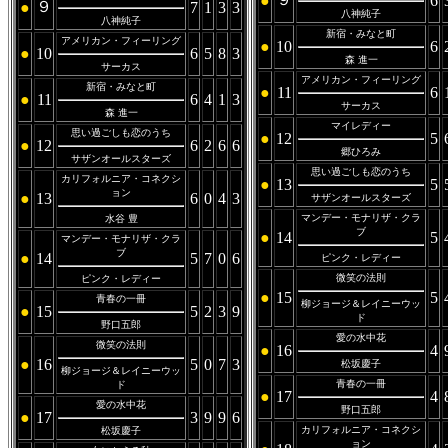
●
6
９
●
7
1
3
3
八神純子
八神純子
新宿・みなと町
アメリカン・フィーリング
●
10
6
●
10
6
5
8
3
森 進一
サーカス
アメリカン・フィーリング
新宿・みなと町
●
11
6
●
11
6
4
1
3
サーカス
森 進一
マイレディー
思い過ごしも恋のうち
●
12
5
●
12
6
2
6
6
郷ひろみ
サザンオールスターズ
思い過ごしも恋のうち
カリフォルニア・コネクシ
●
13
5
ョン
●
13
6
0
4
3
サザンオールスターズ
マンデー・モナリザ・クラ
水谷 豊
ブ
●
14
5
マンデー・モナリザ・クラ
ブ
●
14
5
7
0
6
ピンク・レディー
微笑の法則
ピンク・レディー
●
15
5
青春の一冊
柳ジョージ＆レイニーウッ
●
15
5
2
3
9
ド
野口五郎
愛の水中花
微笑の法則
●
16
4
●
16
5
0
7
3
松坂慶子
柳ジョージ＆レイニーウッ
青春の一冊
ド
●
17
4
愛の水中花
野口五郎
●
17
3
9
9
6
カリフォルニア・コネクシ
松坂慶子
ョン