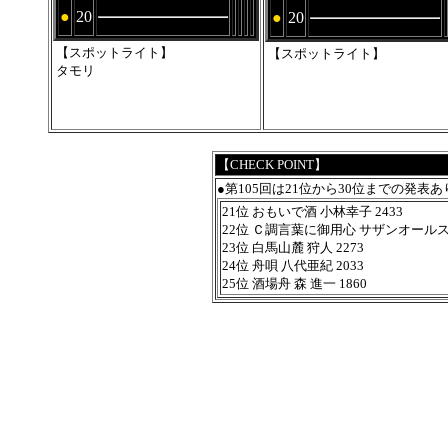
●
20
●
20
【スポットライト】
【スポットライト】
タモリ
【CHECK POINT】
●第105回は21位から30位までの発表あ
21位 おもいで酒 小林幸子 2433
22位 Ｃ調言葉に御用心 サザンオールスタ
23位 白馬山麓 狩人 2273
24位 舟唄 八代亜紀 2033
25位 酒場舟 森 進一 1860