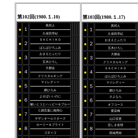
第102回(1980.１.10)
第103回(1980.１.17)
異邦人
異邦人
１
●
１
●
久保田早紀
久保田早紀
ＳＡＣＨＩＫＯ
おまえとふたり
２
●
２
●
ばんばひろふみ
五木ひろし
おまえとふたり
大都会
３
●
３
●
五木ひろし
クリスタルキング
大都会
ＳＡＣＨＩＫＯ
４
●
４
●
クリスタルキング
ばんばひろふみ
マイレディー
マイレディー
５
●
５
●
郷ひろみ
郷ひろみ
よせばいいのに
さよなら
６
●
６
●
敏いとうとハッピー＆ブルー
オフコース
Ｃ調言葉に御用心
愛染橋
７
●
７
●
サザンオールスターズ
山口百恵
ホーリー＆ブライト
悲しき友情
８
●
８
●
ゴダイゴ
西城秀樹