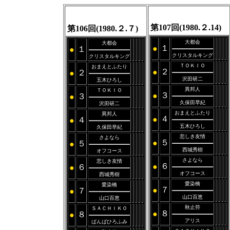
第107回(1980.２.14)
第106回(1980.２.７)
大都会
大都会
１
●
１
●
クリスタルキング
クリスタルキング
ＴＯＫＩＯ
おまえとふたり
２
●
２
●
沢田研二
五木ひろし
異邦人
ＴＯＫＩＯ
３
●
３
●
久保田早紀
沢田研二
おまえとふたり
異邦人
４
●
４
●
五木ひろし
久保田早紀
悲しき友情
さよなら
５
●
５
●
西城秀樹
オフコース
さよなら
悲しき友情
６
●
６
●
オフコース
西城秀樹
愛染橋
愛染橋
７
●
７
●
山口百恵
山口百恵
秋止符
ＳＡＣＨＩＫＯ
８
●
８
●
アリス
ばんばひろふみ