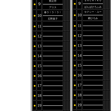
ＳＡＣＨＩＫＯ
秋止符
９
●
９
●
ばんばひろふみ
アリス
セクシー・ユー
春ラ！ラ！ラ！
●
10
●
10
郷ひろみ
石野真子
●
11
●
11
●
12
●
12
●
13
●
13
●
14
●
14
●
15
●
15
●
16
●
16
●
17
●
17
●
18
●
18
●
19
●
19