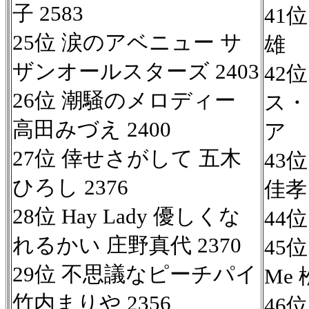
子 2583
41
25位 涙のアベニュー サ
雄
ザンオールスターズ 2403
42
26位 潮騒のメロディー
ス・
高田みづえ 2400
ア
27位 倖せさがして 五木
43
ひろし 2376
佳孝
28位 Hay Lady 優しくな
44
れるかい 庄野真代 2370
45位
29位 不思議なピーチパイ
Me
竹内まりや 2356
46