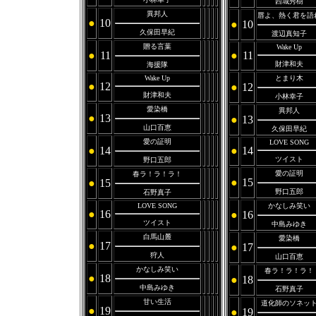
西城秀樹
異邦人
唇よ、熱く君を語
●
10
●
10
久保田早紀
渡辺真知子
贈る言葉
Wake Up
●
11
●
11
財津和夫
海援隊
Wake Up
とまり木
●
12
●
12
財津和夫
小林幸子
愛染橋
異邦人
●
13
●
13
山口百恵
久保田早紀
愛の証明
LOVE SONG
●
14
●
14
ツイスト
野口五郎
愛の証明
春ラ！ラ！ラ！
●
15
●
15
野口五郎
石野真子
LOVE SONG
かなしみ笑い
●
16
●
16
ツイスト
中島みゆき
白馬山麓
愛染橋
●
17
●
17
狩人
山口百恵
かなしみ笑い
春ラ！ラ！ラ！
●
18
●
18
中島みゆき
石野真子
甘い生活
道化師のソネッ
●
19
●
19