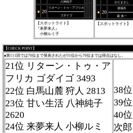
八神純子
さだまさし
リターン・トゥ・アフリカ
酒場舟
●
20
●
20
ゴダイゴ
森 進一
【スポットライト】
【スポットライト】
『来夢来人』
小柳ルミ子
【CHECK POINT】
●第111回では70位まで発表されたが31位から70位までは得点はなし。
21位 リターン・トゥ・ア
フリカ ゴダイゴ 3493
38
22位 白馬山麓 狩人 2813
39
23位 甘い生活 八神純子
2620
40
24位 来夢来人 小柳ルミ
次郎