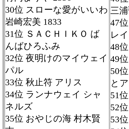
30位 スローな愛がいいわ
三浦
岩崎宏美 1833
47
31位 ＳＡＣＨＩＫＯ ば
レイ
んばひろふみ
48
32位 夜明けのマイウェイ
49
パル
50
33位 秋止符 アリス
とア
34位 ランナウェイ シャ
51
ネルズ
52
35位 おやじの海 村木賢
53