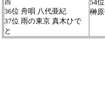
吉
54
36位 舟唄 八代亜紀
榊原
37位 雨の東京 真木ひで
と