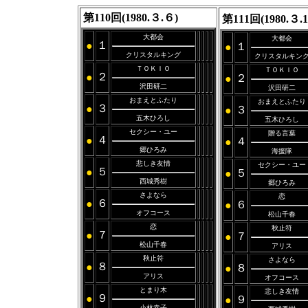
第110回(1980.３.６)
第111回(1980.３.1
大都会
大都会
１
●
１
●
クリスタルキング
クリスタルキン
ＴＯＫＩＯ
ＴＯＫＩＯ
２
●
２
●
沢田研二
沢田研二
おまえとふたり
おまえとふたり
３
●
３
●
五木ひろし
五木ひろし
セクシー・ユー
贈る言葉
４
●
４
●
郷ひろみ
海援隊
悲しき友情
セクシー・ユー
５
●
５
●
西城秀樹
郷ひろみ
さよなら
恋
６
●
６
●
オフコース
松山千春
恋
秋止符
７
●
７
●
松山千春
アリス
秋止符
さよなら
８
●
８
●
アリス
オフコース
とまり木
悲しき友情
９
●
９
●
小林幸子