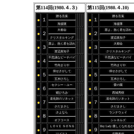
第114回(1980.４.３)
第115回(1980.４.10)
贈る言葉
贈る言葉
１
１
●
●
海援隊
海援隊
大都会
唇よ、熱く君を語れ
２
２
●
●
クリスタルキング
渡辺真知子
唇よ、熱く君を語れ
大都会
３
３
●
●
渡辺真知子
クリスタルキング
不思議なピーチパイ
不思議なピーチパイ
４
４
●
●
竹内まりや
竹内まりや
倖せさがして
倖せさがして
５
５
●
●
五木ひろし
五木ひろし
セクシー・ユー
愛の園
６
６
●
●
郷ひろみ
西城秀樹
道化師のソネット
道化師のソネット
７
７
●
●
さだまさし
さだまさし
さよなら
ランナウェイ
８
８
●
●
オフコース
シャネルズ
ＬＯＶＥ ＳＯＮＧ
Hey Lady 優しくなれる
９
９
●
●
ツイスト
庄野真代