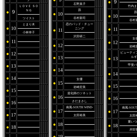
９
●
石野真子
ＬＯＶＥ ＳＯ
竹内ま
昴
ＮＧ
９
●
昴
●
10
●
10
谷村新司
ツイスト
谷村
恋のバッド・チュー
とまり木
●
10
ニング
●
11
●
11
小林幸子
沢田研二
女
●
11
●
12
●
12
岩崎
ビューティ
●
12
●
13
ルギ
●
13
甲斐バ
●
13
●
14
●
14
●
14
女優
●
15
●
15
岩崎宏美
●
15
道化師のソネット
●
16
●
16
さだまさし
●
16
南風-SOUTH WIND-
南風-SOUT
●
17
●
17
●
17
太田裕美
太田
重いつ
●
18
●
18
●
18
岸田
●
19