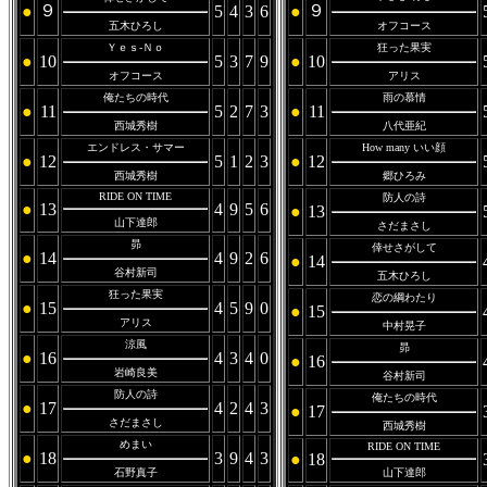
９
９
●
5
4
3
6
●
五木ひろし
オフコース
Ｙｅｓ-Ｎｏ
狂った果実
●
10
5
3
7
9
●
10
オフコース
アリス
俺たちの時代
雨の慕情
●
11
5
2
7
3
●
11
西城秀樹
八代亜紀
エンドレス・サマー
How many いい顔
●
12
5
1
2
3
●
12
西城秀樹
郷ひろみ
RIDE ON TIME
防人の詩
●
13
4
9
5
6
●
13
山下達郎
さだまさし
昴
倖せさがして
●
14
4
9
2
6
●
14
谷村新司
五木ひろし
狂った果実
恋の綱わたり
●
15
4
5
9
0
●
15
アリス
中村晃子
涼風
昴
●
16
4
3
4
0
●
16
岩崎良美
谷村新司
防人の詩
俺たちの時代
●
17
4
2
4
3
●
17
さだまさし
西城秀樹
めまい
RIDE ON TIME
●
18
3
9
4
3
●
18
石野真子
山下達郎