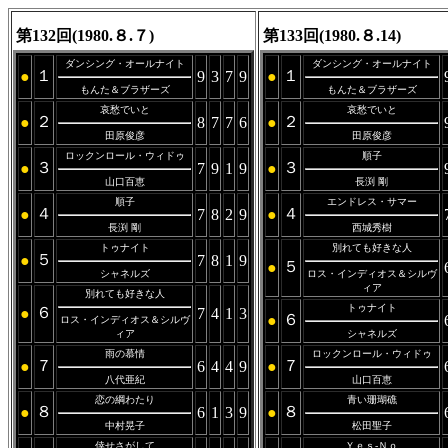
第132回(1980.８.７)
第133回(1980.８.14)
ダンシング・オールナイト
ダンシング・オールナイト
１
１
●
9
3
7
9
●
もんた＆ブラザーズ
もんた＆ブラザーズ
哀愁でいと
哀愁でいと
２
２
●
8
7
7
6
●
田原俊彦
田原俊彦
ロックンロール・ウィドゥ
順子
３
３
●
7
9
1
9
●
山口百恵
長渕 剛
順子
エンドレス・サマー
４
４
●
7
8
2
9
●
長渕 剛
西城秀樹
トゥナイト
別れても好きな人
５
●
7
8
1
9
５
●
シャネルズ
ロス・インディオス＆シルヴ
ィア
別れても好きな人
トゥナイト
６
●
7
4
1
3
６
●
ロス・インディオス＆シルヴ
ィア
シャネルズ
雨の慕情
ロックンロール・ウィドゥ
７
７
●
6
4
4
9
●
八代亜紀
山口百恵
恋の綱わたり
青い珊瑚礁
８
８
●
6
1
3
9
●
中村晃子
松田聖子
倖せさがして
Ｙｅｓ-Ｎｏ