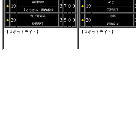
南回帰線
めまい
●
19
3
7
0
0
●
19
滝ともはる・堀内孝雄
石野真子
青い珊瑚礁
涼風
●
20
3
5
0
0
●
20
松田聖子
岩崎良美
【スポットライト】
【スポットライト】