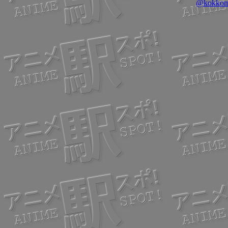
@kokk