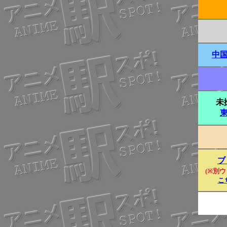
中
未
ブ
(※別ウ
こ