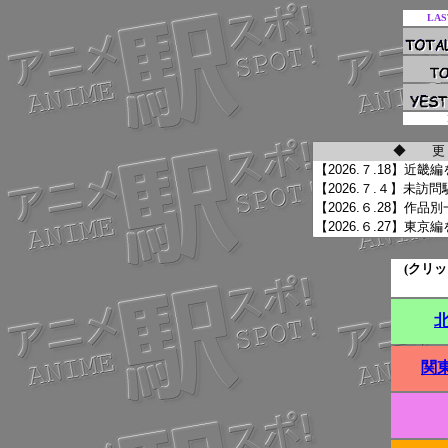
LAS
(クリ
関